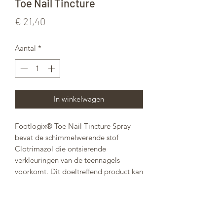
Toe Nail Tincture
Prijs
€ 21,40
Aantal
*
In winkelwagen
Footlogix® Toe Nail Tincture Spray
bevat de schimmelwerende stof
Clotrimazol die ontsierende
verkleuringen van de teennagels
voorkomt. Dit doeltreffend product kan
ook tussen de tenen worden
aangebracht bij een schilferige huid.
Avocado-olie en panthenol herstellen
de teennagels en zorgen voor een