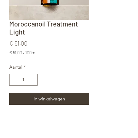
Moroccanoil Treatment
Light
Prijs
€ 51,00
€ 51,00
/
100ml
€ 51,00
per
Aantal
*
100
Milliliters
In winkelwagen
Een lichtere versie van onze iconische
originele haarolie. Verzacht pluizig
haar, ontwart, verzorgt en geeft tot
118%* meer glans zonder het haar te