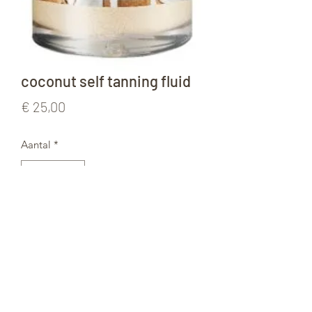
coconut self tanning fluid
Prijs
€ 25,00
Aantal
*
In winkelwagen
Geeft de huid een natuurlijke,
gezonde bruine kleur
Optimaliseert het lipiden- en
vochtgehalte van de huid