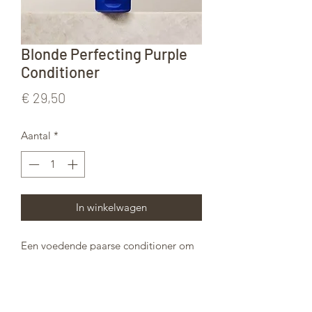
Blonde Perfecting Purple
Conditioner
Prijs
€ 29,50
Aantal
*
In winkelwagen
Een voedende paarse conditioner om
het haar zachtjes te ontwarren en te
verzachten terwijl het de kleur en
levendigheid verbetert.