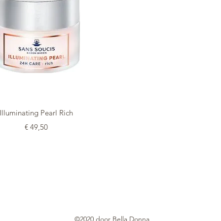
Snel overzicht
Illuminating Pearl Rich
Prijs
€ 49,50
©2020 door Bella Donna