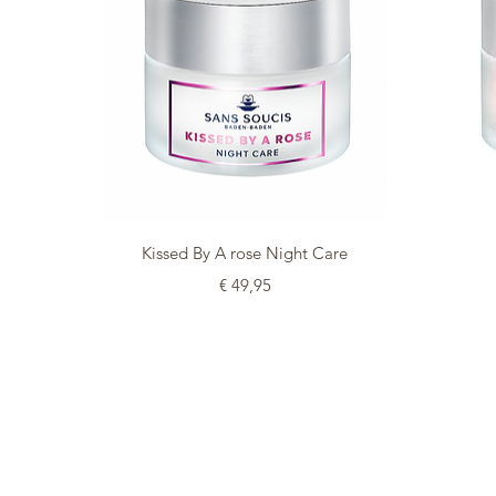
Snel overzicht
Kissed By A rose Night Care
Prijs
€ 49,95