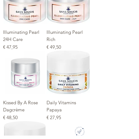
Illuminating Pearl
Illuminating Pearl
24H Care
Rich
Prijs
Prijs
€ 47,95
€ 49,50
Topper
Kissed By A Rose
Daily Vitamins
Dagcrème
Papaya
Prijs
Prijs
€ 48,50
€ 27,95